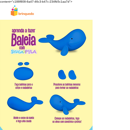
content="c188f808-6a47-46c3-b47c-234fb5c1aa7d">