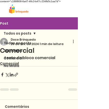
content="c188f808-6a47-46c3-b47c-234fb5c1aa7d">
Post
Todos os posts
Doce Brinquedo
Todos os posts
29 de fev. de 2024
1 min de leitura
Comercial
Sobre Nós
teste do bloco comercial
Comercial
Comercial
Na Mídia
Comentários