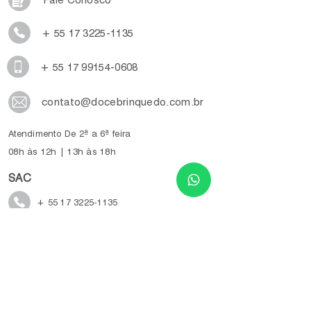
Fale Conosco
+ 55 17 3225-1135
+ 55 17 99154-0608
contato@docebrinquedo.com.br
Atendimento De 2ª a 6ª feira
08h às 12h | 13h às 18h
SAC
+ 55 17 3225-1135
sac@docebrinquedo.com.br
docebrinquedo
geleleslimeoficial