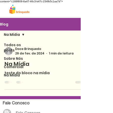
content="c188f808-6a47-46c3-b47c-234fb5c1aa7d">
Blog
Na Mídia
Todos os
Doce Brinquedo
posts
29 de fev. de 2024
1 min de leitura
Sobre Nós
Na Mídia
Comercial
teste do bloco na mídia
Na Mídia
Fale Conosco